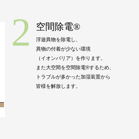
2
空間除電®
浮遊異物を除電し、
異物の付着が少ない環境
（イオンバリア）を作ります。
また大空間を空間除電®するため、
トラブルが多かった加湿装置から
皆様を解放します。