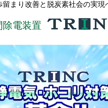
歩留まり改善と脱炭素社会の実現
DREAM
CASE STUDY
三木産業の夢
事例紹介
TRINC
ビーズミル
間除電装置