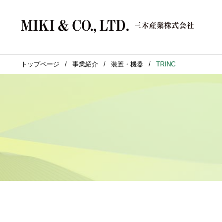
トップページ
事業紹介
装置・機器
TRINC
BRAND
企業情報
事業紹介
サステナビリティ
BRANDトップへ
企業情報トップへ
事業紹介トップへ
サステナビリティ トップへ
ト
フ
環
(カー
三木産
自動車
三