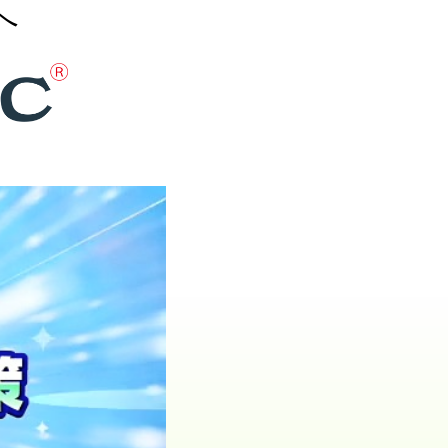
へ
材
合成ダイヤモン
ド