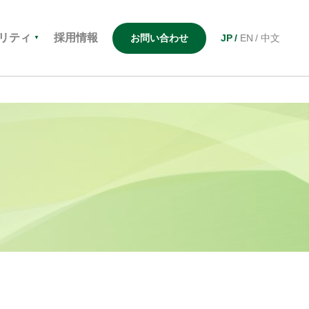
リティ
採用情報
お問い合わせ
JP
EN
中文
▼
ナンスへの
ネットワーク
高機能樹脂
Flexibility
取り組み
Creativity
三木USA
電子材料
[柔軟性]
[応用力]
テクノロジー・
三与（上海）
ナノ素
三木インドネシア
装置・機器