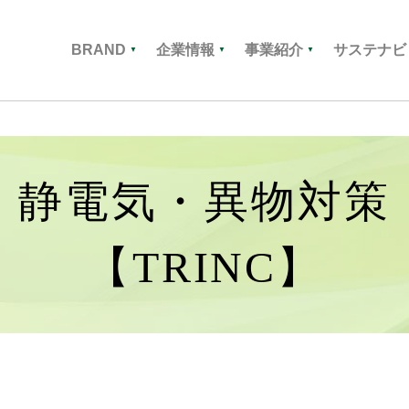
BRAND
企業情報
事業紹介
サステナビ
▼
▼
▼
静電気・異物対策
【TRINC】
ップメッセージ
ァインケミカル
境への取り組み
HISTORY
コーティング材料
社会への取り組み
Professionalism
会社案内
ガバ
ボンニュートラル)
業350年の歴史
[専門性]
・モビリティ材料
木ヨーロッパ
三木タイランド
製紙材料
ナノ