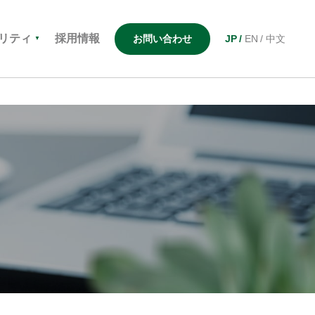
リティ
採用情報
お問い合わせ
JP
EN
中文
▼
ナンスへの
ネットワーク
高機能樹脂
Flexibility
取り組み
Creativity
三木USA
電子材料
[柔軟性]
[応用力]
テクノロジー・
三与（上海）
ナノ素
三木インドネシア
装置・機器