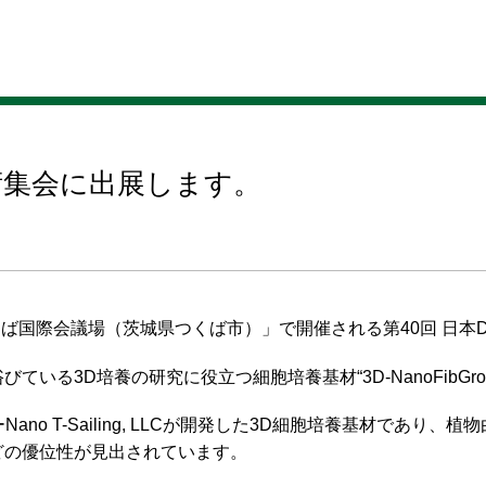
DREAM
CASE STUDY
三木産業の夢
事例紹介
TRINC
ビーズミル
学術集会に出展します。
くば国際会議場（茨城県つくば市）」で開催される第40回 日本
る3D培養の研究に役立つ細胞培養基材“3D-NanoFibGro
ンチャーNano T-Sailing, LLCが開発した3D細胞培養基材
どの優位性が見出されています。