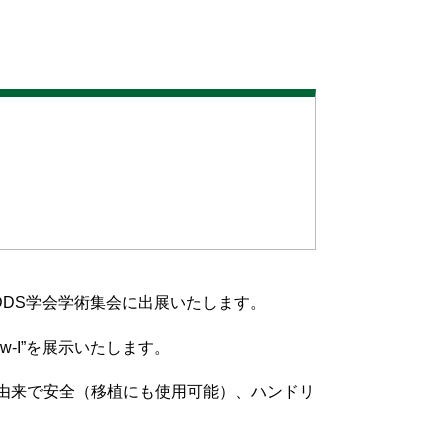
材
合成ダイヤモン
ド
DDS学会学術集会に出展いたします。
w-I”を展示いたします。
であり、植物由来で安全（移植にも使用可能）、ハンドリ