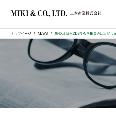
トップページ
NEWS
第40回 日本DDS学会学術集会に出展し
BRAND
企業情報
事業紹介
サステナビリティ
BRANDトップへ
企業情報トップへ
事業紹介トップへ
サステナビリティ トップへ
ト
フ
環
(カー
三木産
自動車
三