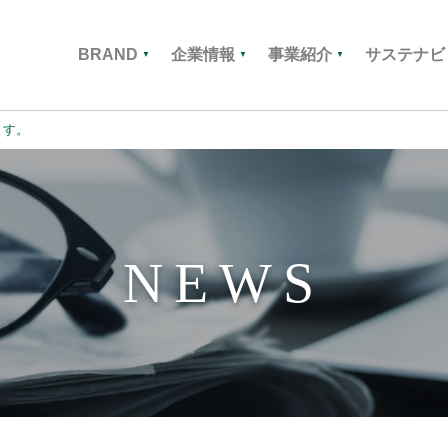
BRAND
企業情報
事業紹介
サステナビ
▼
▼
▼
ます。
NEWS
ップメッセージ
ァインケミカル
境への取り組み
HISTORY
コーティング材料
社会への取り組み
Professionalism
会社案内
ガバ
ボンニュートラル)
業350年の歴史
[専門性]
・モビリティ材料
木ヨーロッパ
三木タイランド
製紙材料
ナノ