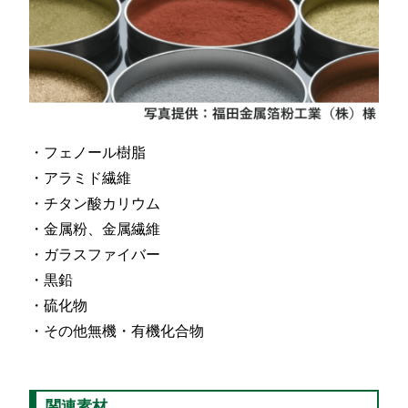
フェノール樹脂
アラミド繊維
チタン酸カリウム
金属粉、金属繊維
ガラスファイバー
黒鉛
硫化物
その他無機・有機化合物
関連素材