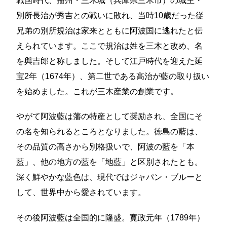
戦国時代、播州・三木城（兵庫県三木市）の城主・
別所長治が秀吉との戦いに敗れ、当時10歳だった従
兄弟の別所規治は家来とともに阿波国に逃れたと伝
えられています。ここで規治は姓を三木と改め、名
を與吉郎と称しました。そして江戸時代を迎えた延
宝2年（1674年）、第二世である高治が藍の取り扱い
を始めました。これが三木産業の創業です。
やがて阿波藍は藩の特産として奨励され、全国にそ
の名を知られるところとなりました。徳島の藍は、
その品質の高さから別格扱いで、阿波の藍を「本
藍」、他の地方の藍を「地藍」と区別されたとも。
深く鮮やかな藍色は、現代ではジャパン・ブルーと
して、世界中から愛されています。
その後阿波藍は全国的に隆盛。寛政元年（1789年）