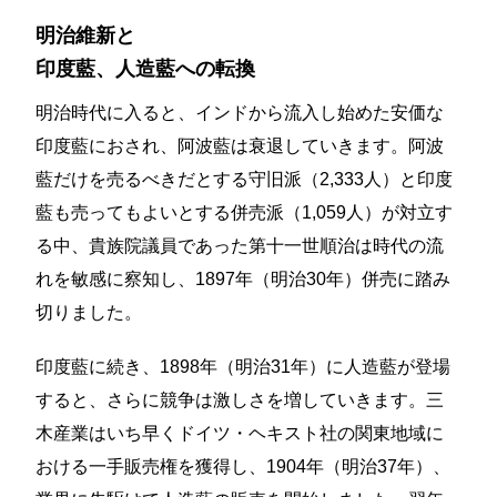
明治維新と
印度藍、人造藍への転換
明治時代に入ると、インドから流入し始めた安価な
印度藍におされ、阿波藍は衰退していきます。阿波
藍だけを売るべきだとする守旧派（2,333人）と印度
藍も売ってもよいとする併売派（1,059人）が対立す
る中、貴族院議員であった第十一世順治は時代の流
れを敏感に察知し、1897年（明治30年）併売に踏み
切りました。
印度藍に続き、1898年（明治31年）に人造藍が登場
すると、さらに競争は激しさを増していきます。三
木産業はいち早くドイツ・ヘキスト社の関東地域に
おける一手販売権を獲得し、1904年（明治37年）、