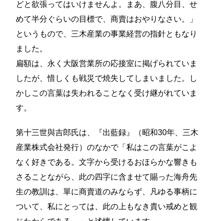
どと欲張ってはいけませんよ。まあ、腹八分目、せ
めて半分ぐらいの目標で、商賣はおやりなさい。」
というもので、三木産業の事業経営の指針ともなり
ました。
扁額は、永く大阪営業所の応接室に掲げられていま
したが、惜しくも戦災で焼失してしまいました。し
かしこの言葉は失われることなく受け継がれていま
す。
第十三世與吉郎氏は、『出藍録』（昭和30年、三木
産業株式会社発行）のなかで「私はこの言葉がこよ
なく好きである。文字から受けるおほらかな響きも
さることながら、此の四字に含ませて賜った海舟先
生の教訓は、單に商賣道のみならず、凡ゆる事柄に
ついて、私にとっては、此の上もなき貴い戒めと観