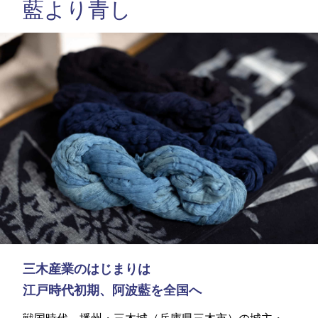
藍より青し
三木産業のはじまりは
江戸時代初期、阿波藍を全国へ