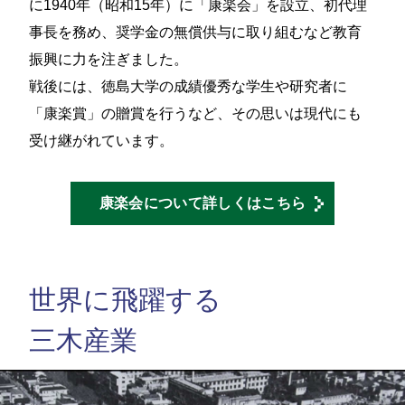
に1940年（昭和15年）に「康楽会」を設立、初代理
事長を務め、奨学金の無償供与に取り組むなど教育
振興に力を注ぎました。
戦後には、徳島大学の成績優秀な学生や研究者に
「康楽賞」の贈賞を行うなど、その思いは現代にも
受け継がれています。
康楽会について
詳しくはこちら
世界に飛躍する
三木産業